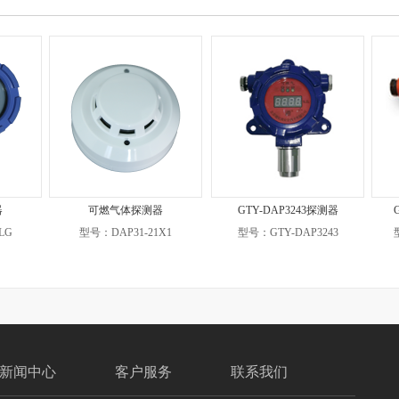
可燃气体探测器
GTY-DAP3243探测器
GTYQ-
型号：DAP31-21X1
型号：GTY-DAP3243
型号：GT
新闻中心
客户服务
联系我们