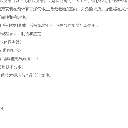
可燃气体探测器（以下简称探测器），是我公司为广大生产、储存和使用可燃
固定安装在预计有可燃气体生成或泄漏的室内、外危险场所。探测器在采
可靠性和稳定性。
210 系列控制器或可接收标准4-20mA信号控制器配套使用；
应规程设计、制造和鉴定：
可燃气体探测器》
设备 通用要求》
备 隔爆型电气设备“d”》
仪通用技术要求》
订的技术标准与产品设计文件。
报)