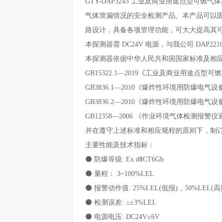
GTY-DAP3243 工业及商业用途点型
气体泄漏情况的安全检测产品。本产品可以
路设计，具备各项管理功能，可大大提高其
本探测器需 DC24V 电源，与我公司 DAP2
本探测器依据中华人民共和国国家标准及相
GB15322.1—2019《工业及商业用途点型
GB3836.1—2010《爆炸性环境用防爆电气
GB3836.2—2010《爆炸性环境用防爆电气设
GB12358—2006 《作业环境气体检测报警
并在遵守上述标准和相应规程的原则下，制
主要性能及技术指标：
⚫ 防爆等级: Ex dⅡCT6Gb
⚫ 量程： 3~100%LEL
⚫ 报警动作值: 25%LEL(低报)，50%LEL(高
⚫ 检测误差: ≤±3%LEL
⚫ 电源电压: DC24V±6V