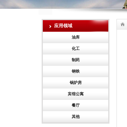
应用领域
油库
化工
制药
钢铁
锅炉房
宾馆公寓
餐厅
其他