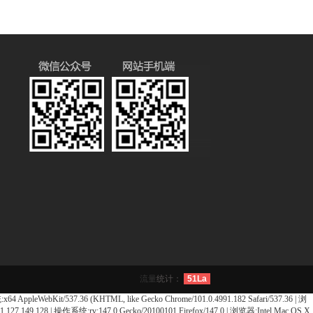
流量
统计：
51La
pleWebKit/537.36 (KHTML, like Gecko Chrome/101.0.4991.182 Safari/537.36 | 浏
7.149.128 | 操作系统:rv:147.0 Gecko/20100101 Firefox/147.0 | 浏览器:Intel Mac OS X