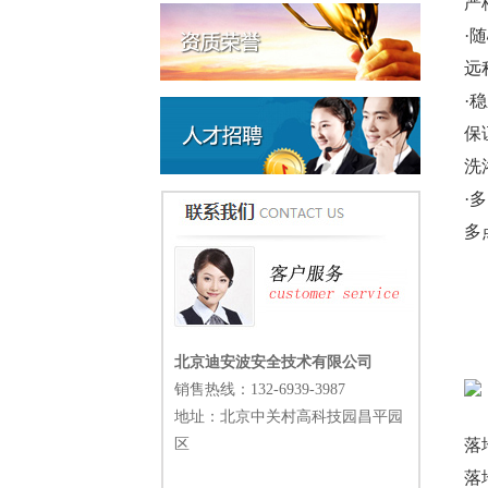
严
·
远
·
保
洗
·
多
北京迪安波安全技术有限公司
销售热线：
132-6939-3987
地址：北京中关村高科技园昌平园
区
落
落