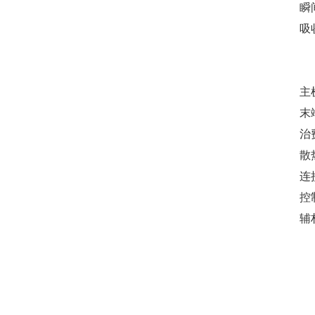
瞬
吸
主
末
治
散
连
控
辅