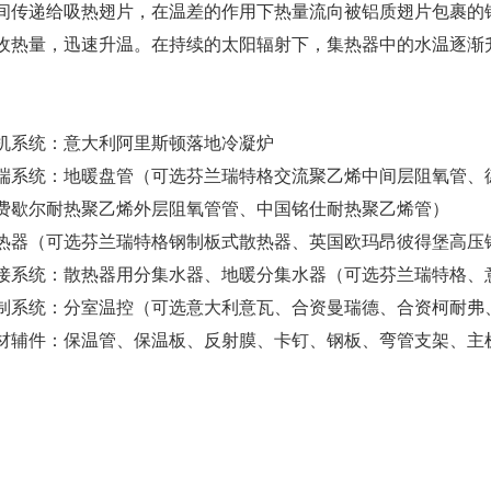
间传递给吸热翅片，在温差的作用下热量流向被铝质翅片包裹的
收热量，迅速升温。在持续的太阳辐射下，集热器中的水温逐渐
机系统：意大利阿里斯顿落地冷凝炉
端系统：地暖盘管（可选芬兰瑞特格交流聚乙烯中间层阻氧管、
费歇尔耐热聚乙烯外层阻氧管管、中国铭仕耐热聚乙烯管）
热器（可选芬兰瑞特格钢制板式散热器、英国欧玛昂彼得堡高压
接系统：散热器用分集水器、地暖分集水器（可选芬兰瑞特格、
制系统：分室温控（可选意大利意瓦、合资曼瑞德、合资柯耐弗
材辅件：保温管、保温板、反射膜、卡钉、钢板、弯管支架、主