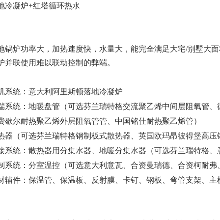
地冷凝炉+红塔循环热水
地锅炉功率大，加热速度快，水量大，能完全满足大宅/别墅大
炉并联使用难以联动控制的弊端。
机系统：意大利阿里斯顿落地冷凝炉
端系统：地暖盘管（可选芬兰瑞特格交流聚乙烯中间层阻氧管、
费歇尔耐热聚乙烯外层阻氧管管、中国铭仕耐热聚乙烯管）
热器（可选芬兰瑞特格钢制板式散热器、英国欧玛昂彼得堡高压
接系统：散热器用分集水器、地暖分集水器（可选芬兰瑞特格、
制系统：分室温控（可选意大利意瓦、合资曼瑞德、合资柯耐弗
材辅件：保温管、保温板、反射膜、卡钉、钢板、弯管支架、主