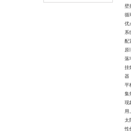
壁
循
优
系
配
原
落
挂
器
平
集
现
用
太
性