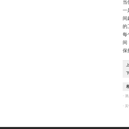
当
一
间
的
每
间
保
·
酒
·
宾