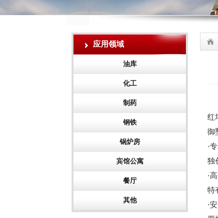
应用领域
油库
化工
制药
红
钢铁
御
锅炉房
·
独
宾馆公寓
·
餐厅
特
其他
·