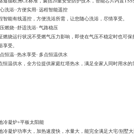
格遵循欧洲CE标准，囊括20重安全防护技术，智能芯片内置TS
随心洗浴··方便实用· 远程智能遥控
程智能有线遥控，方便洗浴所需，让您随心洗浴，尽情享受。
稳压燃烧··舒适洗浴· 气路稳压
证燃烧运行状况不受燃气压力影响，即使在气压不稳定时也可保
浴享受。
多点恒温··热水享受· 多点恒温供水
点恒温供水，全方位提供家庭红塔热水，满足全家人同时用水的
地冷凝炉+平板太阳能
地冷凝炉功率大，加热速度快，水量大，能完全满足大宅/别墅