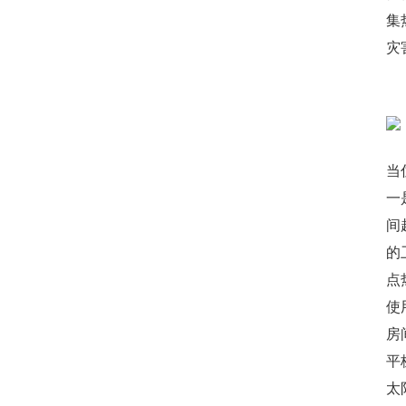
集
灾
当
一
间
的
点
使
房
平
太