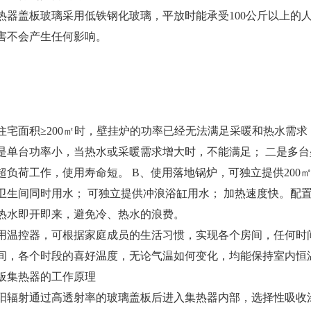
热器盖板玻璃采用低铁钢化玻璃，平放时能承受100公斤以上的
害不会产生任何影响。
住宅面积≥200㎡时，壁挂炉的功率已经无法满足采暖和热水需
是单台功率小，当热水或采暖需求增大时，不能满足； 二是多
超负荷工作，使用寿命短。 B、使用落地锅炉，可独立提供200㎡-
卫生间同时用水； 可独立提供冲浪浴缸用水； 加热速度快。配
热水即开即来，避免冷、热水的浪费。
用温控器，可根据家庭成员的生活习惯，实现各个房间，任何时间
间，各个时段的喜好温度，无论气温如何变化，均能保持室内恒温
板集热器的工作原理
阳辐射通过高透射率的玻璃盖板后进入集热器内部，选择性吸收