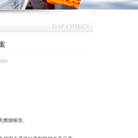
案
：1832
无燃烧噪音。