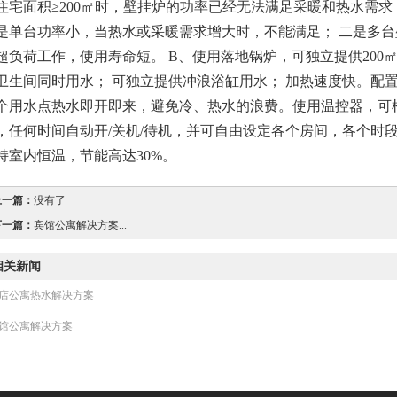
住宅面积≥200㎡时，壁挂炉的功率已经无法满足采暖和热水需
是单台功率小，当热水或采暖需求增大时，不能满足； 二是多
超负荷工作，使用寿命短。 B、使用落地锅炉，可独立提供200㎡-
卫生间同时用水； 可独立提供冲浪浴缸用水； 加热速度快。配
个用水点热水即开即来，避免冷、热水的浪费。使用温控器，可
，任何时间自动开/关机/待机，并可自由设定各个房间，各个时
持室内恒温，节能高达30%。
上一篇：
没有了
下一篇：
宾馆公寓解决方案...
相关新闻
店公寓热水解决方案
馆公寓解决方案