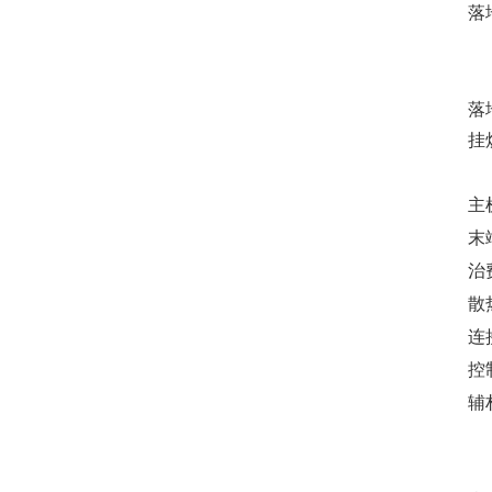
落
落
挂
主
末
治
散
连
控
辅