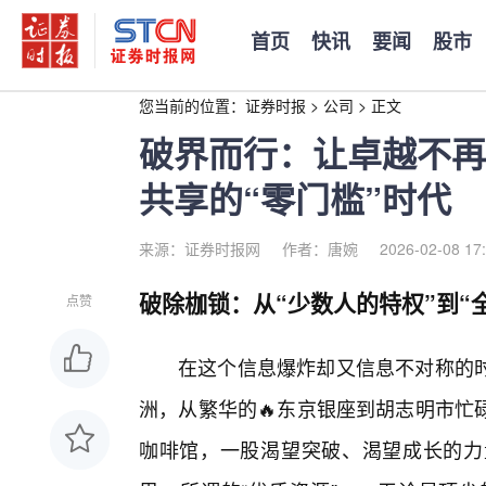
首页
快讯
要闻
股市
您当前的位置：
证券时报
>
公司
>
正文
破界而行：让卓越不再
共享的“零门槛”时代
来源：证券时报网
作者：唐婉
2026-02-08 17
破除枷锁：从“少数人的特权”到“
点赞
在这个信息爆炸却又信息不对称的
洲，从繁华的🔥东京银座到胡志明市忙
咖啡馆，一股渴望突破、渴望成长的力